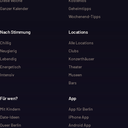
Diese Woche
Kostenlos
Ganzer Kalender
Geheimtipps
Wochenend-Tipps
Nach Stimmung
Locations
Chillig
Alle Locations
Neugierig
Clubs
Lebendig
Konzerthäuser
Energetisch
Theater
Intensiv
Museen
Bars
Für wen?
App
Mit Kindern
App für Berlin
Date-Ideen
iPhone App
Queer Berlin
Android App