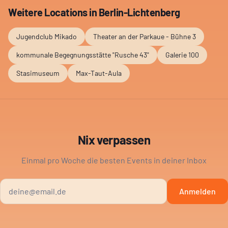
Weitere Locations in
Berlin-Lichtenberg
Jugendclub Mikado
Theater an der Parkaue - Bühne 3
kommunale Begegnungsstätte "Rusche 43"
Galerie 100
Stasimuseum
Max-Taut-Aula
Nix verpassen
Einmal pro Woche die besten Events in deiner Inbox
Anmelden