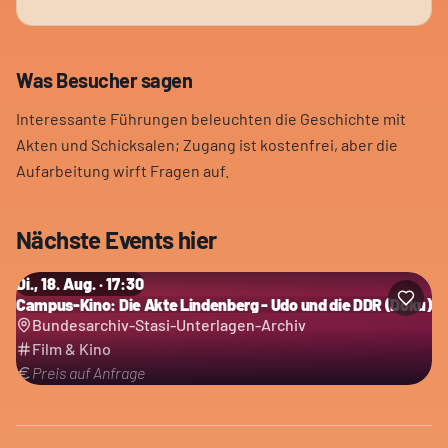
Was Besucher sagen
Interessante Führungen beleuchten die Geschichte mit
Akten und Schicksalen; Zugang ist kostenfrei, aber die
Aufarbeitung wirft Fragen auf.
Nächste Events hier
Di., 18. Aug. · 17:30
Campus-Kino: Die Akte Lindenberg - Udo und die DDR (Doku)
Bundesarchiv-Stasi-Unterlagen-Archiv
Film & Kino
Preis auf Anfrage