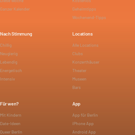
Diese Woche
Kostenlos
Ganzer Kalender
Geheimtipps
Wochenend-Tipps
Nach Stimmung
Locations
Chillig
Alle Locations
Neugierig
Clubs
Lebendig
Konzerthäuser
Energetisch
Theater
Intensiv
Museen
Bars
Für wen?
App
Mit Kindern
App für Berlin
Date-Ideen
iPhone App
Queer Berlin
Android App