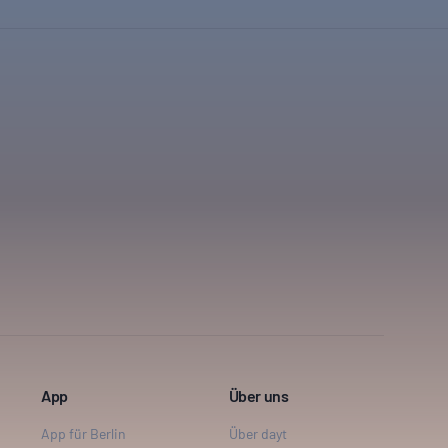
App
Über uns
App für Berlin
Über dayt