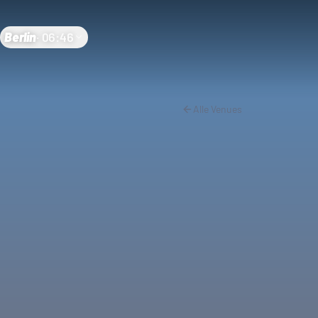
Berlin
·
06:46
Alle Venues