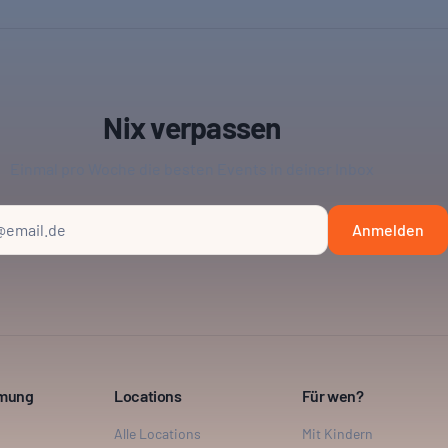
Nix verpassen
Einmal pro Woche die besten Events in deiner Inbox
Anmelden
mmung
Locations
Für wen?
Alle Locations
Mit Kindern