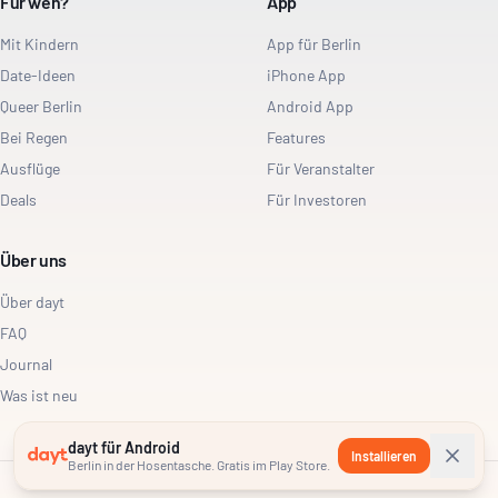
Für wen?
App
Mit Kindern
App für Berlin
Date-Ideen
iPhone App
Queer Berlin
Android App
Bei Regen
Features
Ausflüge
Für Veranstalter
Deals
Für Investoren
Über uns
Über dayt
FAQ
Journal
Was ist neu
dayt für Android
Installieren
Berlin in der Hosentasche. Gratis im Play Store.