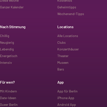
Diese Woche
Kostenlos
Ganzer Kalender
Geheimtipps
Wochenend-Tipps
Nach Stimmung
Locations
Chillig
Alle Locations
Neugierig
Clubs
Lebendig
Konzerthäuser
Energetisch
Theater
Intensiv
Museen
Bars
Für wen?
App
Mit Kindern
App für Berlin
Date-Ideen
iPhone App
Queer Berlin
Android App